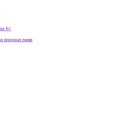
ss.fr/
.
he previous page
.